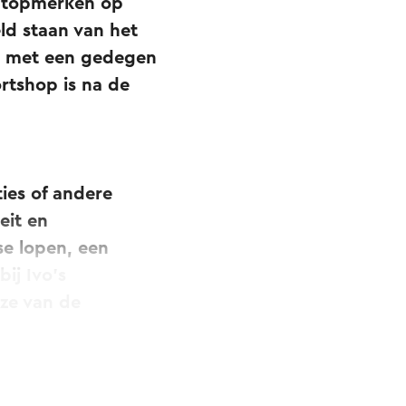
d topmerken op
eld staan van het
ats met een gedegen
rtshop is na de
ties of andere
eit en
e lopen, een
ij Ivo’s
ze van de
 Jarenlang