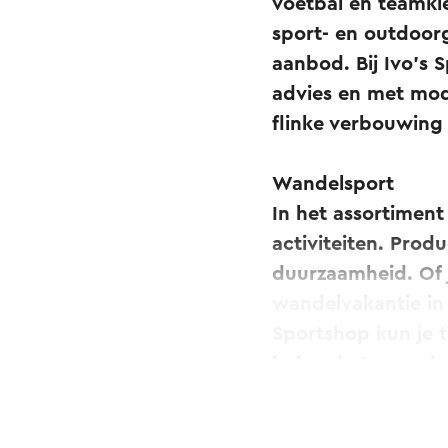
voetbal en teamkl
sport- en outdoorg
aanbod. Bij Ivo's 
advies en met mod
flinke verbouwing 
Wandelsport
In het assortiment 
activiteiten. Prod
duurzaamheid. Of 
wandelvakantie in 
Sportshop kun je 
bekende topmerke
Je vindt er meer 