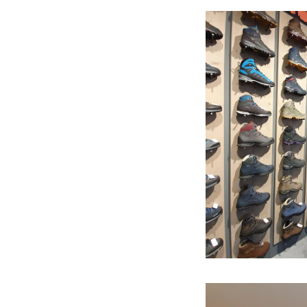
vakmanschap op he
Fjällraven, Schöff
wandel- en bergsc
Salomon, Teva en
Maar ook iets simpe
verheven. Het goe
draagcomfort en g
Ivo’s Sportshop m
bijbehorende A-m
Dus waarom Ivo’s 
- Alles op het geb
teamkleding.
- Groot aanbod en