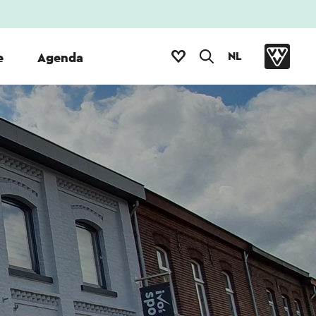
NL
e
Agenda