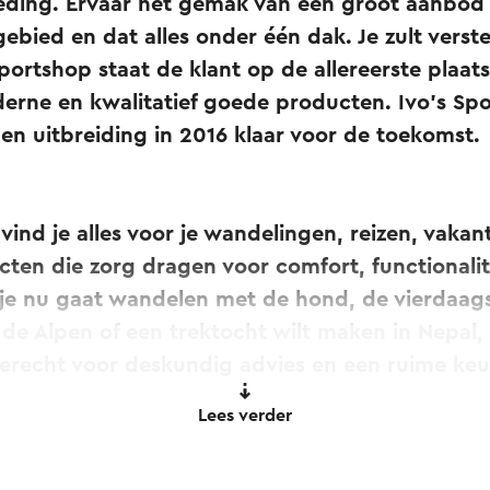
eding. Ervaar het gemak van een groot aanbo
ebied en dat alles onder één dak. Je zult verst
Sportshop staat de klant op de allereerste pla
erne en kwalitatief goede producten. Ivo's Spo
en uitbreiding in 2016 klaar voor de toekomst.
vind je alles voor je wandelingen, reizen, vakan
ucten die zorg dragen voor comfort, functionalit
je nu gaat wandelen met de hond, de vierdaags
de Alpen of een trektocht wilt maken in Nepal, b
terecht voor deskundig advies en een ruime keu
n.
Lees verder
dan 100 modellen wandelschoenen op voorraad.