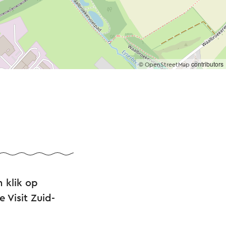
©
contributors
OpenStreetMap
 klik op
 Visit Zuid-