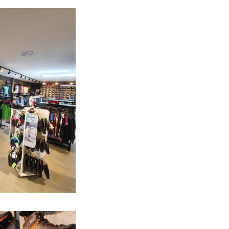
kleding van
este merken
 Dachstein,
ecialiteit
immers voor meer
k blaarvorming.
en met de
bal en