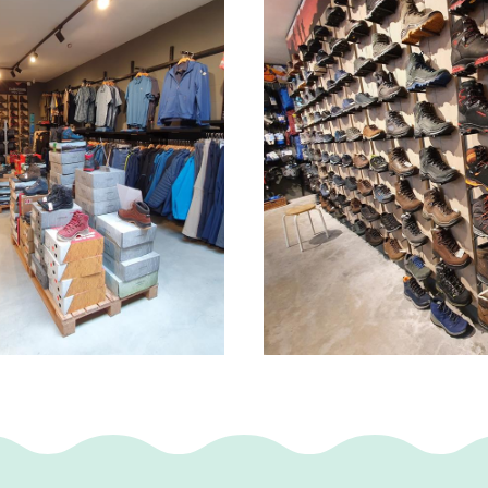
eskundig advies .
10% korting met het klantenspaarsysteem .
voor de deur.
werking als officiële partner van Outdoorspecial
is een vertrouwd adres sinds 1995.