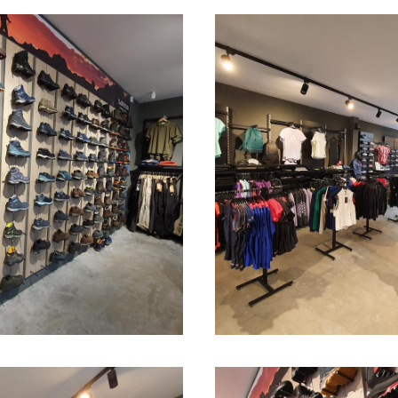
t gebied van wandelschoenen en functionele 
el en Jack Wolfskin. Het assortiment bevat de b
hoenen zoals Lowa, Meindl, Hanwag, Dolomite,
 aanverwante producten.
ls als het veteren van schoenen is er tot een sp
d veteren van wandel- of bergschoenen zorgt 
eeft minder kans op drukpunten en uiteindelij
ag zich met recht een outdoor specialist noem
erken in de outdoorbranche.
Sportshop in Simpelveld?
ied van de wandelsport, hardlopen, tennis, voet
 alle merken onder één dak .