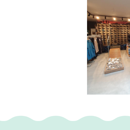
- Persoonlijk en d
- Altijd minimaal 
- Gratis parkeren 
- Een unieke samen
- Ivo’s Sportshop 