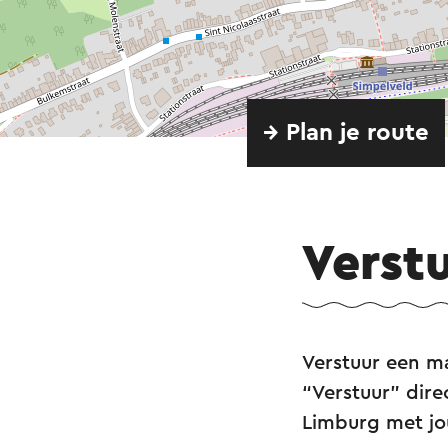
→ Plan je route
Verst
Verstuur een ma
“Verstuur” dire
Limburg met j