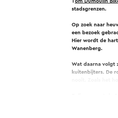
T
om Dumoulin Bik
stadsgrenzen.
Op zoek naar heuv
een bezoek gebrach
Hier wordt de har
Wanenberg.
Wat daarna volgt z
kuitenbijters. De r
nooit. Zoals het h
Er liggen met de 
wachten die alle a
geweld nog wat ov