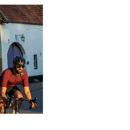
 te drijven kun je
wel even de
om/routes
of voor