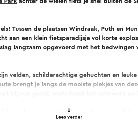
e Park
achter de wielen fiets je snel buiten de S
els! Tussen de plaatsen Windraak, Puth en Mun
t aan een klein fietsparadijsje vol korte explos
tslag langzaam opgevoerd met het bedwingen 
ijn velden, schilderachtige gehuchten en leuke
oute brengt je langs de mooiste plekjes van deze
oort bij een goede route komt het vuurwerk op 
Schieversberg en de Sweikhuizerberg twee klim
Lees verder
ndere hellingen in dit parcours doen verbleken. 
er hebt komt dat goed uit.