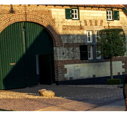
jna op, maar om de kilometers nog wat verder op
in Bike Park nog even lekker los gaan. Check 
ieke routes op
grimpeur.n
l of
limburgcycling.c
ze route op
Sittard-Geulle-Sittard
.