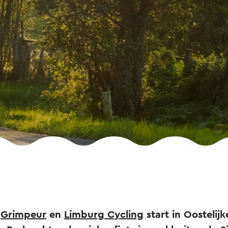
e
Grimpeur
en
Limburg Cycling
start in Oostelijk