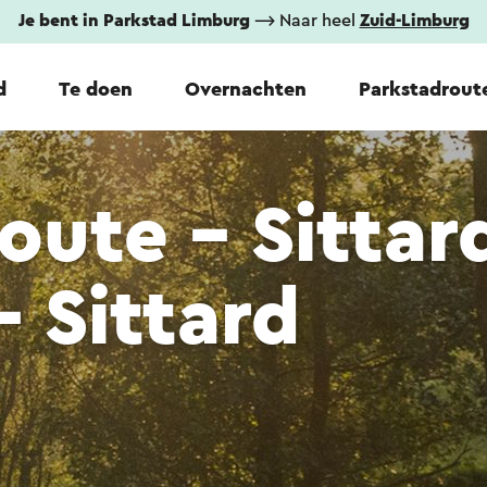
Je bent in Parkstad Limburg
⟶ Naar heel
Zuid-Limburg
d
Te doen
Overnachten
Parkstadrout
oute - Sittar
- Sittard