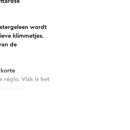
ittardse
stergeleen wordt
ieve klimmetjes.
van de
 korte
 regio. Vlak is het
het laatst.
men op je te
Als je na dit