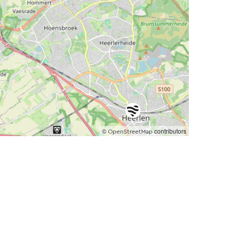
©
contributors
OpenStreetMap