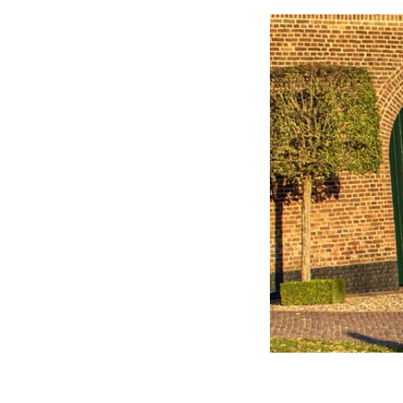
De ronde zit er bi
op het Tom Dumoul
openingstijden!
Kijk voor meer un
meer info over de