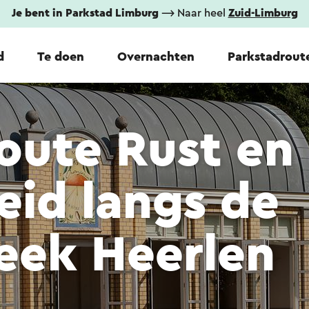
Je bent in Parkstad Limburg
⟶ Naar heel
Zuid-Limburg
d
Te doen
Overnachten
Parkstadrout
oute Rust en
id langs de
eek Heerlen