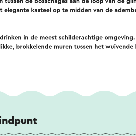
en tussen de bosschages aan de loop van de gli
dit elegante kasteel op te midden van de ade
e drinken in de meest schilderachtige omgeving
dikke, brokkelende muren tussen het wuivende
eindpunt