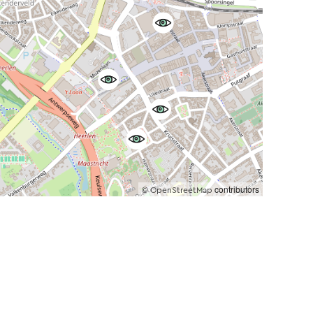
©
contributors
OpenStreetMap