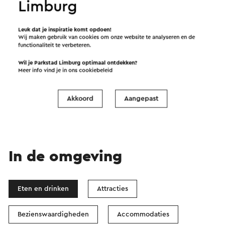
Limburg
Leuk dat je inspiratie komt opdoen!
Wij maken gebruik van cookies om onze website te analyseren en de
functionaliteit te verbeteren.
Wil je Parkstad Limburg optimaal ontdekken?
Start de route
Meer info vind je in ons
cookiebeleid
©
contributors
OpenStreetMap
Filters tonen
Akkoord
Aangepast
In de omgeving
Eten en drinken
Attracties
Bezienswaardigheden
Accommodaties