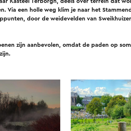
r Kasteel Terborgh, deels over terrein dat wo
 Via een holle weg klim je naar het Stammen
oppunten, door de weidevelden van Sweikhuizen
enen zijn aanbevolen, omdat de paden op som
ijn.