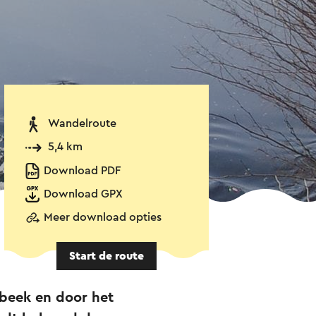
Wandelroute
5,4 km
Download PDF
Download GPX
Meer download opties
Start de route
beek en door het