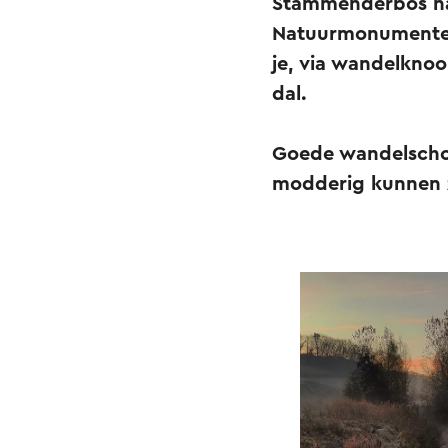
Stammenderbos naa
Natuurmonumenten.
je, via wandelkno
dal.
Goede wandelscho
modderig kunnen z