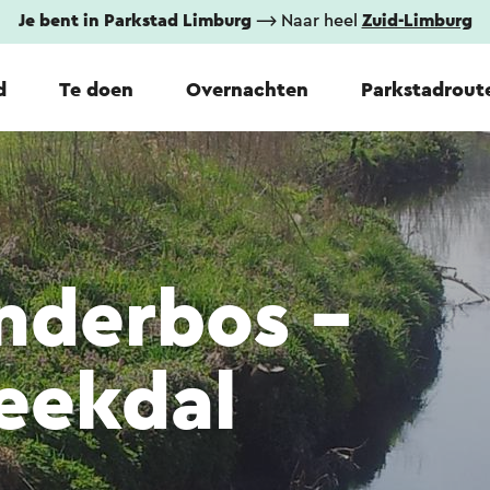
Je bent in Parkstad Limburg
⟶ Naar heel
Zuid-Limburg
d
Te doen
Overnachten
Parkstadrout
derbos -
eekdal