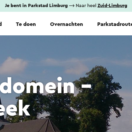
Je bent in Parkstad Limburg
⟶ Naar heel
Zuid-Limburg
d
Te doen
Overnachten
Parkstadrout
domein -
eek