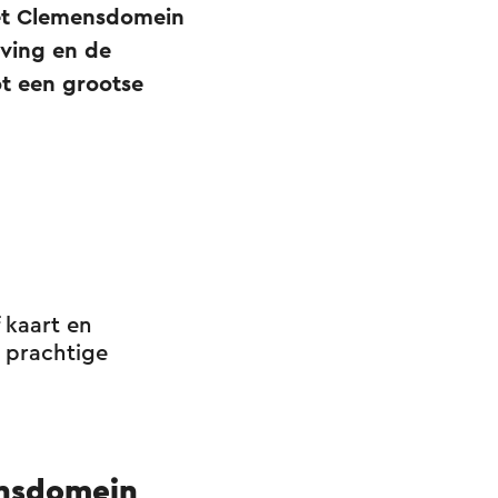
 het Clemensdomein
eving en de
ot een grootse
 kaart en
e prachtige
nsdomein