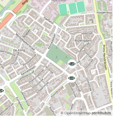
©
contributors
OpenStreetMap