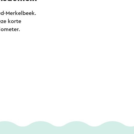
ud-Merkelbeek.
eze korte
lometer.