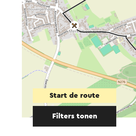
Start de route
Filters tonen