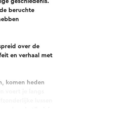
ige geschiedenis.
 de beruchte
 hebben
spreid over de
feit en verhaal met
sen, komen heden
n voert je langs
fzonderlijke lussen
rochure). Allerlei
erijdersbende.