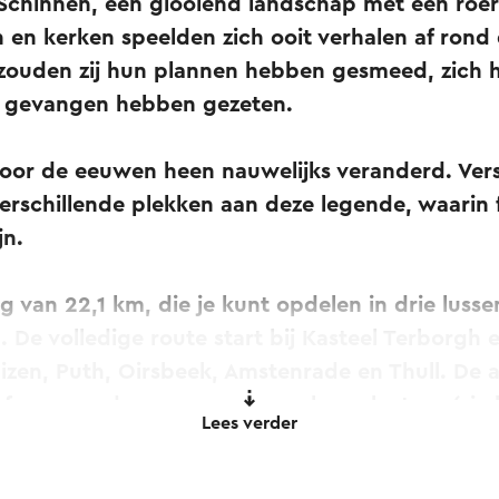
Schinnen, een glooiend landschap met een roer
n en kerken speelden zich ooit verhalen af rond
r zouden zij hun plannen hebben gesmeed, zich
f gevangen hebben gezeten.
door de eeuwen heen nauwelijks veranderd. Ver
erschillende plekken aan deze legende, waarin 
jn.
 van 22,1 km, die je kunt opdelen in drie lus
 De volledige route start bij Kasteel Terborgh e
zen, Puth, Oirsbeek, Amstenrade en Thull. De a
af een van de aangegeven parkeerplaatsen (zie b
Lees verder
route(s) herinneren aan de legende van de Bokk