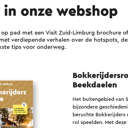
orgh, Hof Stammen en Galgenveld Danikerberg
l in onze webshop
57 - 26 - 11 - 70 - 90 - 35 - 72 - 32 - 30 - 39 -
shuis, Achter de Kerk, Schepenbank en Kerk Oi
op pad met een Visit Zuid-Limburg brochure of
8 - 76 - 44 - 58 - 49 - 14 - 11 - 53 - 67 - 86 - 
e met verdiepende verhalen over de hotspots, d
kste tips voor onderweg.
 en Kerk Oirsbeek, Kasteel en Kerk Amstenrade
95 - 75 - 43 - 11 - 14
Bokkerijdersr
Beekdaelen
Het buitengebied van 
bijzondere geschiedeni
beruchte Bokkerijders 
rol speelden. Met deze