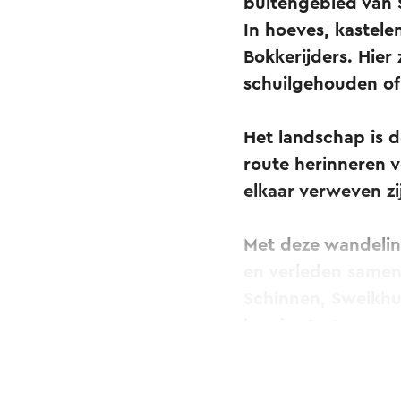
buitengebied van 
In hoeves, kastele
Bokkerijders. Hie
schuilgehouden o
Het landschap is 
route herinneren v
elkaar verweven zi
Met deze wandeling
en verleden samen.
Schinnen, Sweikhui
kun je starten van
plekken langs de 