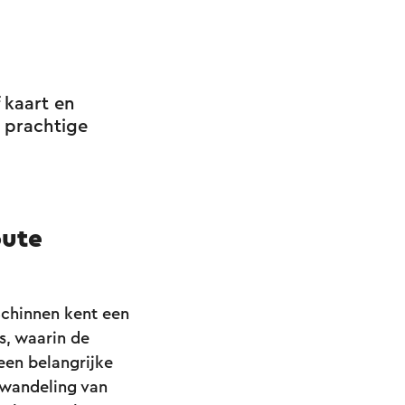
 – 9,8 km
 94 - 18 - 40 - 22
rsbeek – 8,6 km
 kaart en
99 - 50 - 16 - 79 -
e prachtige
 – 6,1 km
oute
Schinnen kent een
s, waarin de
een belangrijke
 wandeling van