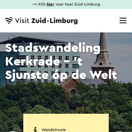
⟶ Klik
hier
voor heel Zuid-Limburg
Stadswandeling
Kerkrade - 't
Sjunste óp de Welt
Wandelroute