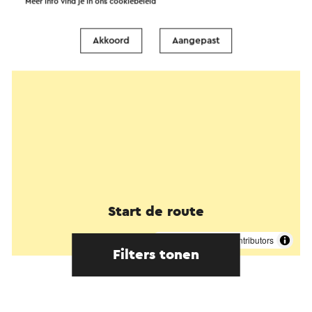
Meer info vind je in ons
cookiebeleid
Akkoord
Aangepast
Start de route
©
contributors
OpenStreetMap
Filters tonen