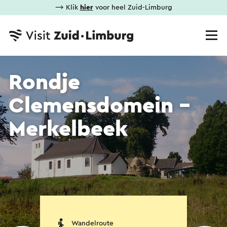
⟶ Klik
hier
voor heel Zuid-Limburg
Rondje
Clemensdomein -
Merkelbeek
Wandelroute