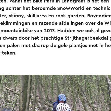
n. Vanaf het Bike Park in Landgraaf is het ee
ng achter het beroemde SnowWorld en technical 
ter, skinny, skill area en rock garden. Bovendien
klimmingen en razende afdalingen over de Wi
K mountainbike van 2017. Hadden we ook al gez
 dwars door het prachtige Strijthagerbeekdal 
ten palen met daarop de gele plaatjes met in he
-teken.