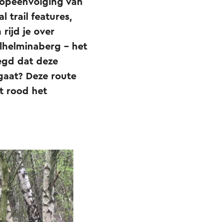
n opeenvolging van
trail features,
 rijd je over
lhelminaberg – het
egd dat deze
gaat? Deze route
t rood het