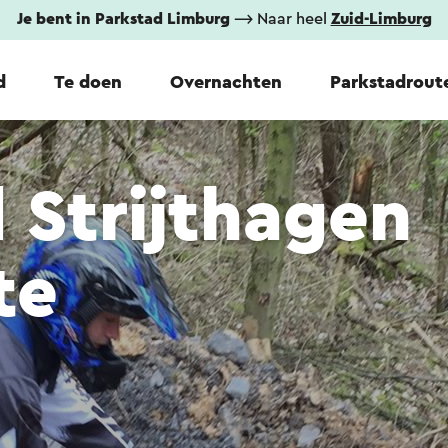
Je bent in Parkstad Limburg
⟶ Naar heel
Zuid-Limburg
d
Te doen
Overnachten
Parkstadrout
 Strijthagen
te