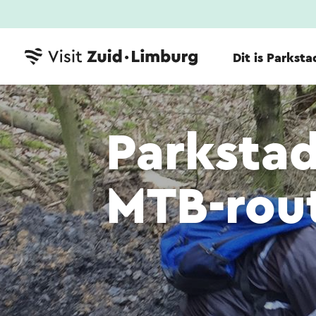
Dit is Parksta
Parkstad
MTB-rou