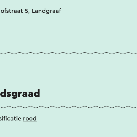
Hofstraat 5, Landgraaf
idsgraad
sificatie
rood