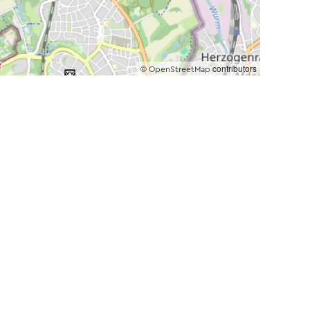
©
contributors
OpenStreetMap