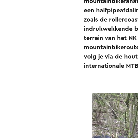
mountainbikefanate
een halfpipeafdali
zoals de rollercoas
indrukwekkende be
terrein van het N
mountainbikeroute
volg je via de hou
internationale MTB