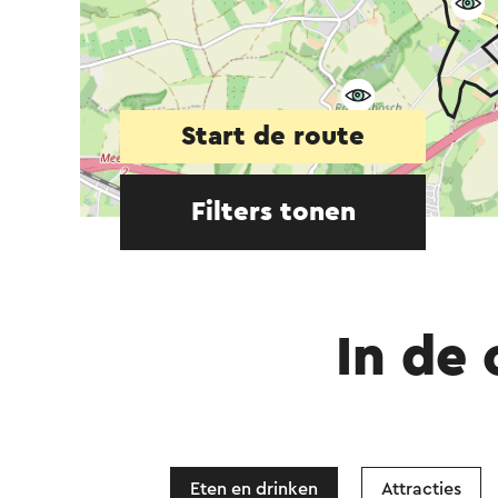
Start de route
Filters tonen
In de
Eten en drinken
Attracties