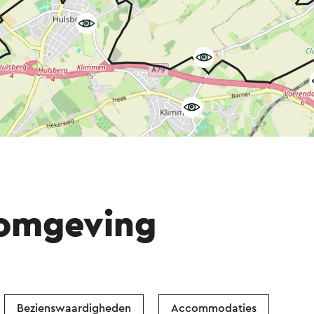
 omgeving
Bezienswaardigheden
Accommodaties