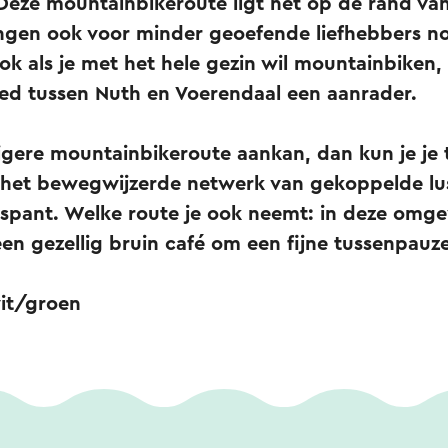
Deze mountainbikeroute ligt net op de rand van
gen ook voor minder geoefende liefhebbers n
Ook als je met het hele gezin wil mountainbiken,
bied tussen Nuth en Voerendaal een aanrader.
vigere mountainbikeroute aankan, dan kun je je
j het bewegwijzerde netwerk van gekoppelde lu
spant. Welke route je ook neemt: in deze omgev
en gezellig bruin café om een fijne tussenpauze 
it/groen