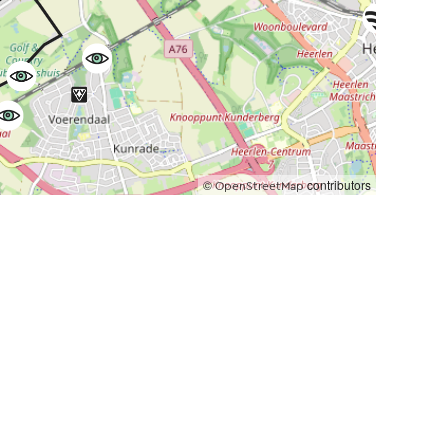
©
contributors
OpenStreetMap