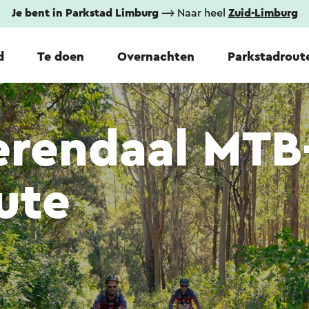
Je bent in Parkstad Limburg
⟶ Naar heel
Zuid-Limburg
d
Te doen
Overnachten
Parkstadrout
erendaal MTB
ute