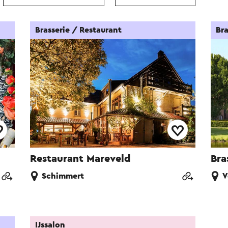
Brasserie / Restaurant
Bra
Restaurant Mareveld
Bra
Schimmert
V
IJssalon