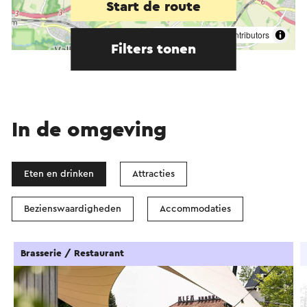
Start de route
©
contributors
OpenStreetMap
Filters tonen
In de omgeving
Eten en drinken
Attracties
Bezienswaardigheden
Accommodaties
Brasserie / Restaurant