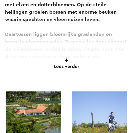
met elzen en dotterbloemen. Op de steile
hellingen groeien bossen met enorme beuken
waarin spechten en vleermuizen leven.
Daartussen liggen bloemrijke graslanden en
hoogstamboomgaarden. Tussen alles door slingert
de Geleenbeek. Indien je opmerkingen hebt over
deze route dan kun je deze melden via
routepunt@visitzuidlimburg.nl.
Lees verder