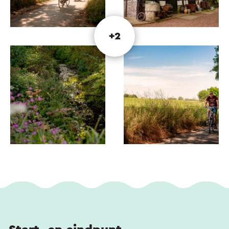
verbindingsfietsknooppunten 88, 87 en 83.
Naast de online route is er ook een
+2
Beekdaelenroute fietskaart. Deze is kosteloos
verkrijgbaar bij alle Visit Zuid-Limburg
vestigingen. Op de kaart staat extra informatie
over de gemeente Beekdaelen en leuke
afstaptips.
Kijk voor meer informatie op beekdaelenroute.nl