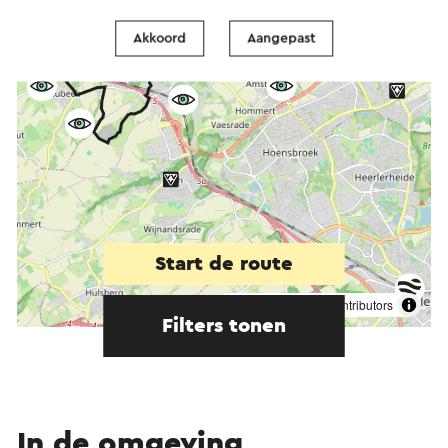
Akkoord
Aangepast
Start de route
©
contributors
OpenStreetMap
Filters tonen
In de omgeving