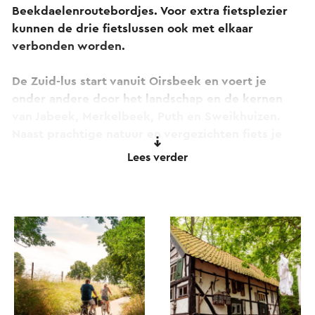
Beekdaelenroutebordjes. Voor extra fietsplezier
kunnen de drie fietslussen ook met elkaar
verbonden worden.
De Zuid-lus start vanuit Oirsbeek en voert je
onder andere door het landschap en de kernen
van Jabeek, Merkelbeek, Puth en Sweikhuizen.
Naast prachtige natuur en vergezichten fiets je
ook langs de Sint Dionysius en Odiliakerk, de
Lees verder
Schepenbank en door het Groevepark Silt
(voormalige groeve Bruls in Schinnen). Onderweg
maak je ook kennis met meerdere ‘locals’ via de
QR-codes op de informatiezuilen.
Ook een andere Beekdaelenroute fietslus
ontdekken? Bekijk dan ook de Noord-lus en Zuid-
Lus. Of verleng de Beekdaelenroute op je eigen
manier met behulp van de