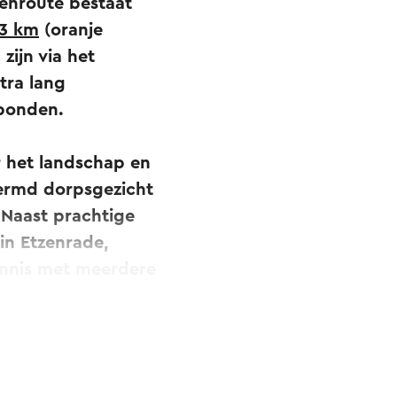
lenroute bestaat
23 km
(oranje
zijn via het
tra lang
rbonden.
r het landschap en
hermd dorpsgezicht
 Naast prachtige
uin Etzenrade,
nnis met meerdere
ok de Zuid-lus en
 behulp van de