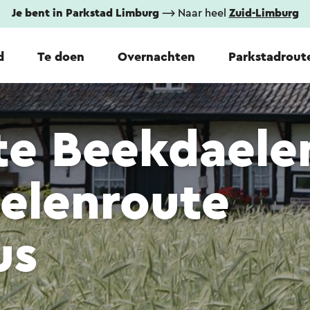
Je bent in Parkstad Limburg
⟶ Naar heel
Zuid-Limburg
d
Te doen
Overnachten
Parkstadrout
te Beekdaele
elenroute
us