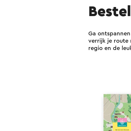
verbindingsfietsk
Beste
Naast de online ro
verkrijgbaar bij al
Ga ontspannen 
informatie over de
verrijk je rout
regio en de leu
Kijk voor meer inf