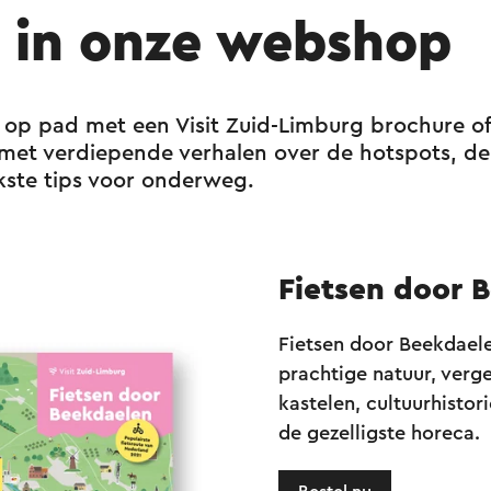
nooppunten 88, 87 en 83.
l in onze webshop
ute is er ook een Beekdaelenroute fietskaart. De
le Visit Zuid-Limburg vestigingen. Op de kaart s
op pad met een Visit Zuid-Limburg brochure of
 gemeente Beekdaelen en vind je leuke afstapti
e met verdiepende verhalen over de hotspots, d
kste tips voor onderweg.
ormatie op beekdaelenroute.nl
Fietsen door 
Fietsen door Beekdaele
prachtige natuur, verge
kastelen, cultuurhistori
de gezelligste horeca.