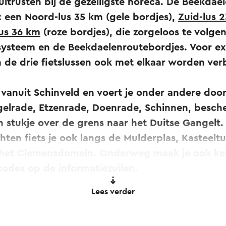
 uitrusten bij de gezelligste horeca. De Beekdae
en: een Noord-lus 35 km (gele bordjes),
Zuid-lus 
us 36 km
(roze bordjes), die zorgeloos te volgen 
ysteem en de Beekdaelenroutebordjes. Voor ex
n de drie fietslussen ook met elkaar worden ve
 vanuit Schinveld en voert je onder andere doo
gelrade, Etzenrade, Doenrade, Schinnen, besc
 stukje over de grens naar het Duitse Gangelt.
hten fiets je ook langs de Mulderplas, Kasteelt
 het Clemensdomein. Onderweg maak je ook ke
-codes op de informatiezuilen.
Lees verder
ekdaelenroute fietslus ontdekken? Bekijk dan o
eng de Beekdaelenroute op je eigen manier met