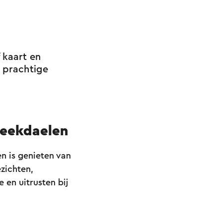
ze is kosteloos
taat extra
 kaart en
ps.
e prachtige
Beekdaelen
n is genieten van
zichten,
e en uitrusten bij