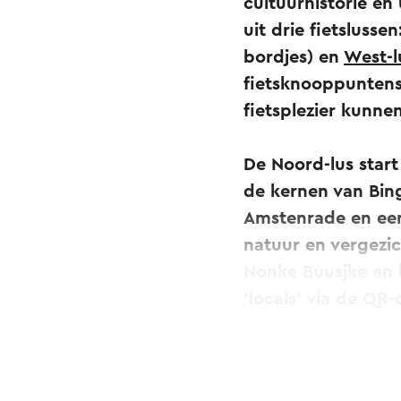
cultuurhistorie en
uit drie fietsluss
bordjes) en
West-l
fietsknooppuntens
fietsplezier kunne
De Noord-lus start
de kernen van Bin
Amstenrade en een
natuur en vergezic
Nonke Buusjke en
‘locals’ via de QR
Ook een andere Be
West-Lus. Of verl