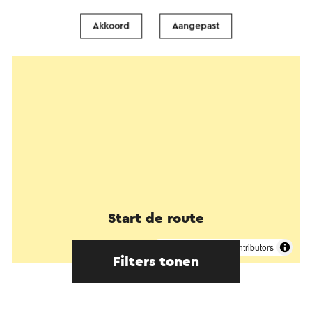
Akkoord
Aangepast
Start de route
©
contributors
OpenStreetMap
Filters tonen