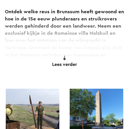
Ontdek welke reus in Brunssum heeft gewoond en
hoe in de 15e eeuw plunderaars en struikrovers
werden gehinderd door een landweer. Neem een
exclusief kijkje in de Romeinse villa Holzkuil en
leer over het ontstaan van de wijngracht in
Kerkrade. Ontmoet de Dame van Simpelveld, duik
in het Romeins verleden van Voerendaal en
Klimmen en herbeleef de middeleeuwen onder de
Lees verder
kerktoren in Voerendaal.
Meer info over de Archeoroute vind je
hier
.
De totale route is ruim 96 km lang maar je kunt er
voor kiezen om de route in twee tochten in te
delen.