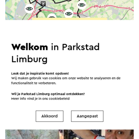
Start de route
©
contributors
OpenStreetMap
Filters tonen
Welkom
in Parkstad
Limburg
Leuk dat je inspiratie komt opdoen!
Wij maken gebruik van cookies om onze website te analyseren en de
functionaliteit te verbeteren.
Wil je Parkstad Limburg optimaal ontdekken?
Meer info vind je in ons
cookiebeleid
Akkoord
Aangepast