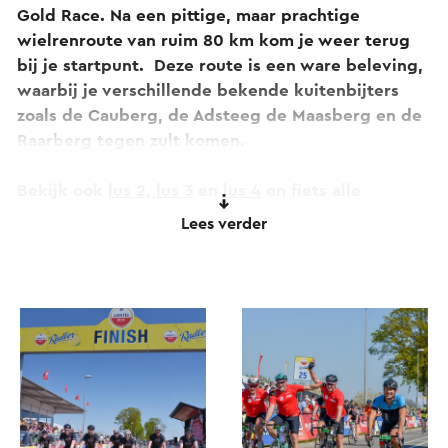
Gold Race. Na een pittige, maar prachtige
wielrenroute van ruim 80 km kom je weer terug
bij je startpunt. Deze route is een ware beleving,
waarbij je verschillende bekende kuitenbijters
zoals de Cauberg, de Adsteeg de Maasberg en de
Raarberg tegen zult komen.
Bekijk ook
lus 2,
lus 3
en
lus 4
en fiets alle
routedelen van de Amstel Gold Race.
Lees verder