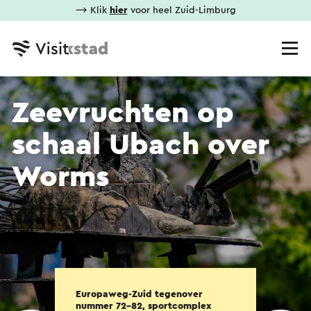
⟶ Klik
hier
voor heel Zuid-Limburg
Zeevruchten op
schaal Ubach over
Worms
Europaweg-Zuid tegenover
nummer 72-82, sportcomplex