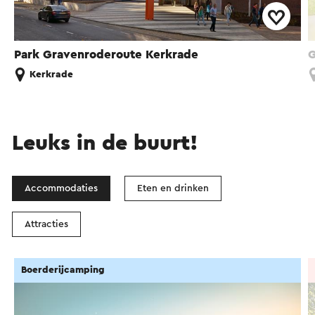
Park Gravenroderoute Kerkrade
G
Kerkrade
Leuks in de buurt!
Accommodaties
Eten en drinken
Attracties
Boerderijcamping