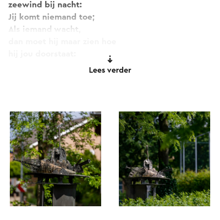
zeewind bij nacht:
Jij komt niemand toe;
Als iemand wacht,
dan moet hij maar zien hoe
hij jou doorstaat:
Lees verder
Oeroude wind van zee,
die slechts waait
als voor oeroude steen,
Ruimte droom
rukkend van verre heen…
hoe voelde jou
een bloeiende vijgenboom,
waar de maan boven scheen.