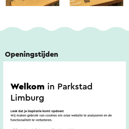
Wijngaard St. Martinus op locatie Kalkberg is
onderdeel van
Route des Vins Winthagen
.
Openingstijden
Rondleidingen en arrangementen zijn voor groepen
op aanvraag te organiseren op locatie te Vijlen
Welkom
in Parkstad
Limburg
Toegankelijkheid
Leuk dat je inspiratie komt opdoen!
Wij maken gebruik van cookies om onze website te analyseren en de
functionaliteit te verbeteren.