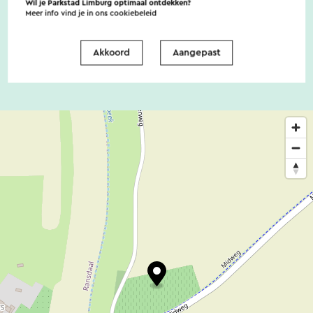
Er zijn geen noemenswaardige
Wil je Parkstad Limburg optimaal ontdekken?
Meer info vind je in ons
cookiebeleid
toegankelijkheidsvoorzieningen
Akkoord
Aangepast