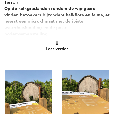
Terroir
Op de kalkgraslanden rondom de wijngaard
vinden bezoekers bijzondere kalkflora en fauna, er
heerst een microklimaat met de juiste
waterhuishouding en de juiste
bodemsamenstelling.
Landschap en klimaat
Lees verder
Gelegen op een Zuidelijke helling in het dorp
Ransdaal, gemeente Voerendaal.
Wijnproces
Het hele wijnproces is in handen van Wijngaard
St. Martinus te Vijlen. De druiven worden met de
hand geplukt, daarna naar Vijlen getransporteerd
alwaar het proces van het wijn maken wordt
gerealiseerd.