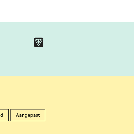
rd
Aangepast
ners