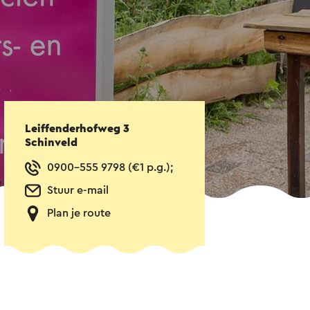
Leiffenderhofweg 3
Schinveld
0900-555 9798 (€1 p.g.);
Stuur e-mail
Plan je route