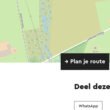
→ Plan je route
Deel dez
WhatsApp