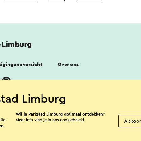
tigingenoverzicht
Over ons
stad Limburg
Wil je Parkstad Limburg optimaal ontdekken?
ite
Meer info vind je in ons
cookiebeleid
Akkoo
en.
lofon
Privacy verklaring
Cookies
Voor part