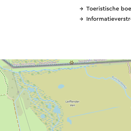
Toeristische bo
Informatieverst