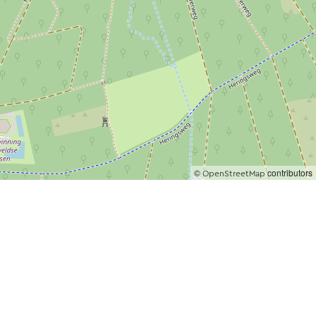
©
contributors
OpenStreetMap