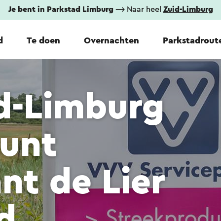
Je bent in Parkstad Limburg
⟶ Naar heel
Zuid-Limburg
d
Te doen
Overnachten
Parkstadrout
id-Limburg
punt
nt de Lier
d