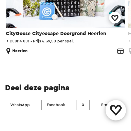
CityGoose Cityescape Doorgrond Heerlen
M
→
Duur 4 uur
•
Prijs € 39,50 per spel.
Heerlen
Deel deze pagina
WhatsApp
Facebook
X
E-mail