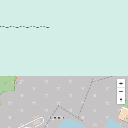
territorium
men. In de
aast bieden de
vogels.
d. Naast algemene
amere soorten
zich vaak moeilijk