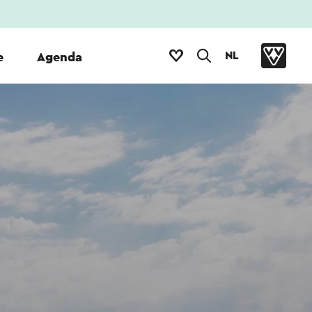
NL
e
Agenda