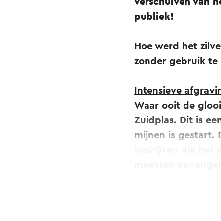
verschuiven van he
publiek!
Hoe werd het zilve
zonder gebruik te
Intensieve afgravi
Waar ooit de glooi
Zuidplas. Dit is ee
mijnen is gestart.
bedrijven die het 
moesten opvange
Vandaar ook de gr
het uitzichtpunt v