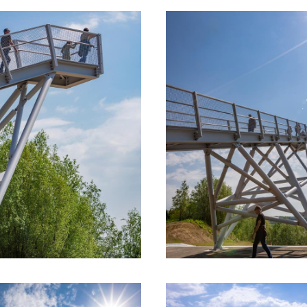
 wordt vervoerd. De installaties sorteren het za
rdoor exact de juiste soort zilverzand gelever
ustrie.
ransportband een efficiënt middel om zand (m
en de groeve over grote afstand te verplaatsen
jk je op het natuurlijke reliëf van Zuid-Limburg.
ning zijn slechts zichtbaar in de vorm van de Z
teenberg van de voormalige Staatsmijn Wilhel
van Snowworld) op de achtergrond.
es op de horizon vormen de randen van het Ca
 hun zijbeken, met van links naar rechts de W
ellerbos, het Kisselsbos, het Aambos en het Im