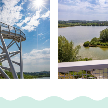
erhullen de grote woonwijken van Heerlen en 
 haar naam.
eren gespot?
zandwinning is de Zuidplas en het omliggende 
t voor publiek. Na de afronding van de winnin
 vanaf medio 2021 beheerder van dit gebied.
 natuurontwikkeling in deze groevezone voorr
s, bever, vos, ree en het wild zwijn zich geves
ld op rustige momenten in de vroege ochtend e
e dieren te zien, wanneer zij zoeken naar voeds
 bever zijn goed te zien. Hij zal met zijn gekna
van de Zuidplas herinrichten.