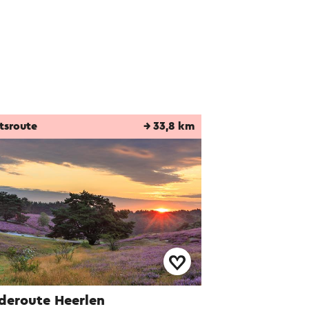
tsroute
→ 33,8 km
deroute Heerlen