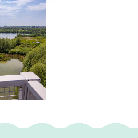
Landgraaf en gaven
gebied jarenlang
g werd
ang. Zo hebben
tigd in en om het
n late avond heb
el. En ook de
ag en naar eigen