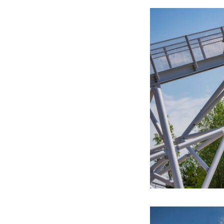
en maalinstallaties
korrelgrootte, waa
de verwerkingsind
Bovendien is de t
en bruinkool) binn
Vanuit de groeve ki
van de delfstofwin
voorgrond en de s
andere de skihal 
De beboste hoogt
Geleenbeekdal met
Bousberg, het Kap