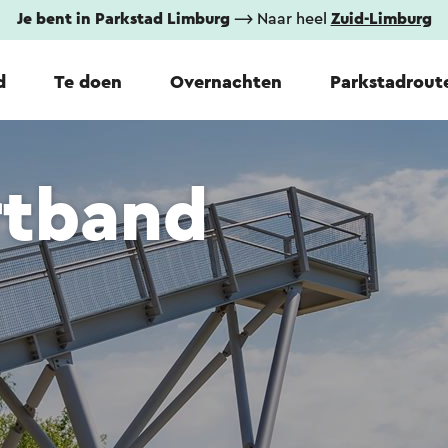
Je bent in Parkstad Limburg
⟶ Naar heel
Zuid-Limburg
d
Te doen
Overnachten
Parkstadrout
rtband