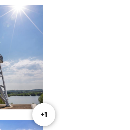
nd op de juiste
d kan worden aan
aar ook dekgronden
.
 De overblijfselen
uidplas op de
mina (met onder
umerbeekdal en
+1
agestooteberg, de
stenraderbos. Deze