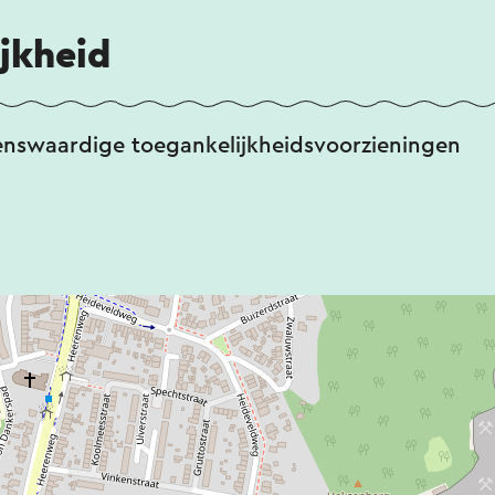
 de havik, slechtvalk en torenvalk hebben hun 
 omgeving en kunnen jagend worden waargeno
jkheid
n van de groeve broeden oeverzwaluwen. Daarn
s en struwelen een leefgebied voor tal van zang
enswaardige toegankelijkheidsvoorzieningen
soorten rekenen de Zuidplas tot hun leefgebie
uine kikker en gewone pad komen hier de zeldz
eeppad en alpenwatersalamander voor. Ze laten 
fende luisteraar zal hun geluiden herkennen!