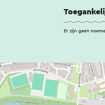
Ook roofvogels als
gevonden in deze
Toegankeli
aansluitende dele
rietkragen, ruigte
Er zijn geen noem
Diverse amfibieën
soorten als de br
poelkikker, rugstr
zien, maar de geoe