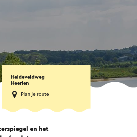
Heideveldweg
Heerlen
Plan je route
terspiegel en het