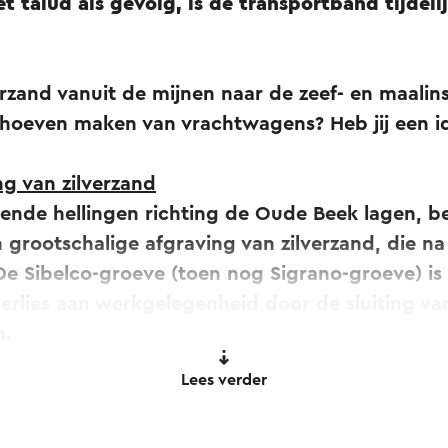
t talud als gevolg, is de transportband tijdeli
rzand vanuit de mijnen naar de zeef- en maalins
 hoeven maken van vrachtwagens? Heb jij een i
ng van zilverzand
ende hellingen richting de Oude Beek lagen, be
n grootschalige afgraving van zilverzand, die na
 De Sibelco-groeve (toen nog Sigrano-groeve) is
verlies aan werkgelegenheid door de sluiting va
n.
Lees verder
ote schaal van ontgrondingswerkzaamheden. D
erwijst naar de transportbanden waarover het z