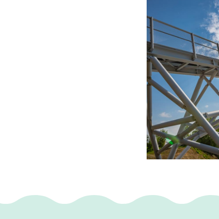
beboste hoogtes v
Parkstad Limburg
Heb jij al wilde di
Vanwege de zilver
afgesloten gewees
Natuurmonumenten
Daarmee krijgt de
onder andere de da
water. Bijvoorbee
je grote kans om d
activiteiten van de
inzicht de oevers 