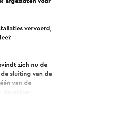
jk afgesloten voor
tallaties vervoerd,
dee?
vindt zich nu de
 de sluiting van de
 één van de
n de mijnen
e constructie van
and naar de zeef-