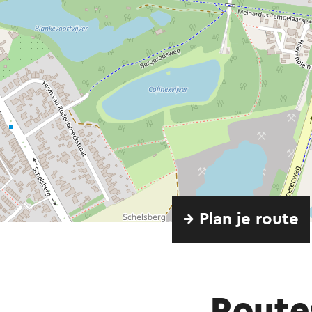
→ Plan je route
Route