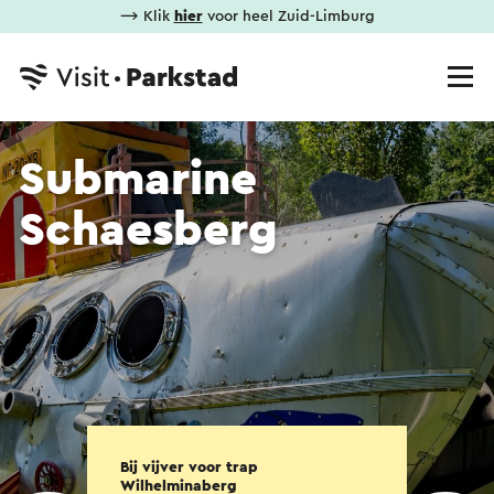
⟶ Klik
hier
voor heel Zuid-Limburg
Submarine
Schaesberg
Bij vijver voor trap
Wilhelminaberg