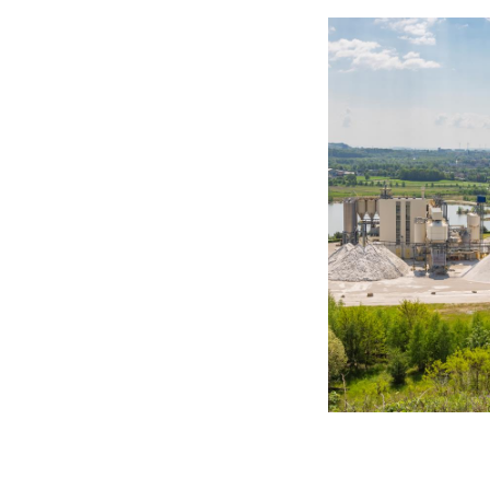
berg op getrokken
vanuit de kiepwag
transportband over
de berg op dat m
Omdat de stortloca
zuidkant van de be
kiepwagens heeft 
heidegrond gesto
Vooraf werd een d
groeve stond beke
Sibelco-groeve. O
steenberg voor het