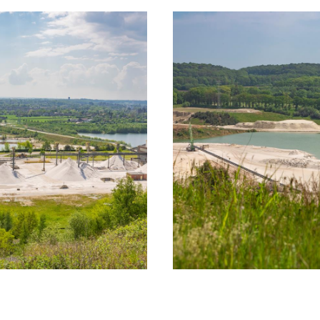
, om daar geleegd te worden. Een deel van de
ens over de rand van de berg gestort. De rest 
 de punt van de berg gestort, afhankelijk van 
oment werd vergroot.
tie door de jaren heen onveranderd is gebleve
rg een waaier aan sporen te vinden die de rail
achtergelaten. De mijnsteen werd niet rechtstr
rt.
eel van het aanwezige zilverzand afgegraven en
nd als groeve Heksenberg en was niet zo diep a
m deze reden ontstond ook discussie over het 
 resterende zilverzand.