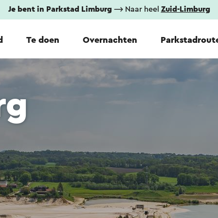
Je bent in Parkstad Limburg
⟶ Naar heel
Zuid-Limburg
d
Te doen
Overnachten
Parkstadrout
rg