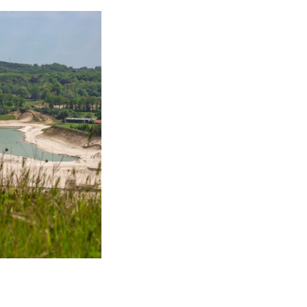
 mijnsteen werd
werd via een
de richting waarin
n, is aan de
s voor de
eeks op de
 verkocht. De
ls de huidige
afgraven van de