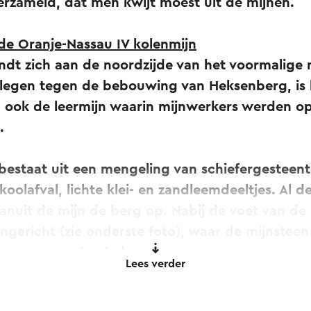
verzameld, dat men kwijt moest uit de mijnen.
de Oranje-Nassau IV kolenmijn
dt zich aan de noordzijde van het voormalige m
gelegen tegen de bebouwing van Heksenberg, is 
h ook de leermijn waarin mijnwerkers werden op
s.
estaat uit een mengeling van schiefergesteente
koolafval, lichte klei- en zandleemdeeltjes. Al 
vanuit de mijn de berg op. Nabij de voet van de
ngericht (zie onderste foto), waar de mijnsteen
pwagens werd geladen.
Lees verder
de karren over een tijdelijk spoor en met behu