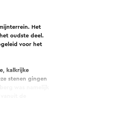
ijnterrein. Het
het oudste deel.
geleid voor het
, kalkrijke
deze stenen gingen
 berg was namelijk
 vanuit de
lp van een lier de