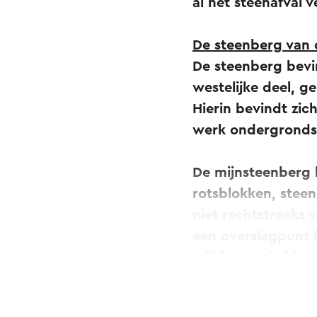
al het steenafval 
De steenberg van 
De steenberg bevin
westelijke deel, 
Hierin bevindt zic
werk ondergrond
De mijnsteenberg b
rotsblokken, steen
niet rechtstreeks 
een overslagpunt i
mijnkarren in kie
Vervolgens werden 