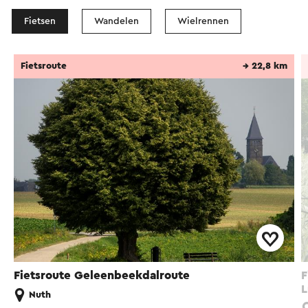
Fietsen
Wandelen
Wielrennen
Fietsroute
→ 22,8 km
Fietsroute Geleenbeekdalroute
F
L
Nuth