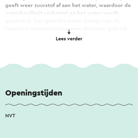
geeft weer zuurstof af aan het water, waardoor de
waterkwaliteit verbetert en het water wordt
gezuiverd. Dan gaat het water alsnog naar de
reguliere waterzuivering waar dankbaar gebruik
wordt gemaakt van de goede bacteriën in dit
Lees verder
natuurlijk gezuiverde water. Bekijk het zelf op het
Rietpad bij de Mulderplas en maak ter plaatse
gebruik van Augemented Reality
Openingstijden
NVT