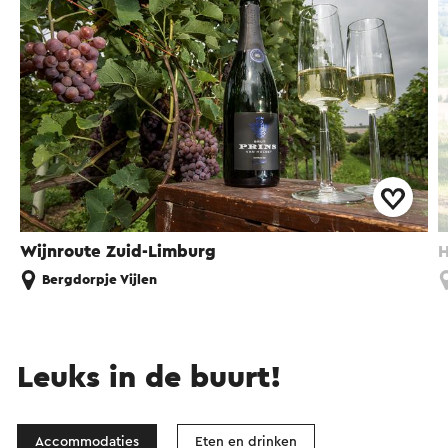
Wijnroute Zuid-Limburg
H
Bergdorpje Vijlen
Leuks in de buurt!
Accommodaties
Eten en drinken