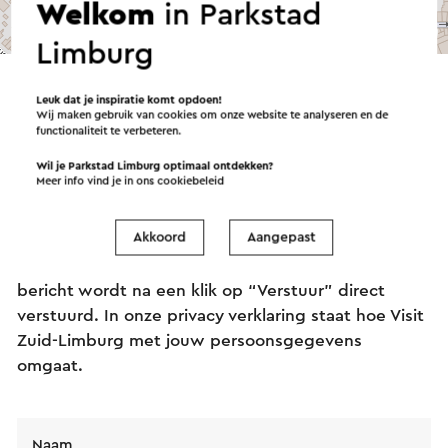
Welkom
in Parkstad
©
contributors
OpenStreetMap
Limburg
→ Plan je route
Leuk dat je inspiratie komt opdoen!
Wij maken gebruik van cookies om onze website te analyseren en de
functionaliteit te verbeteren.
Verstuur een e-mail
Wil je Parkstad Limburg optimaal ontdekken?
Meer info vind je in ons
cookiebeleid
Akkoord
Aangepast
Verstuur een mail naar Noorderlicht Heerlen. Je
bericht wordt na een klik op “Verstuur” direct
verstuurd. In onze privacy verklaring staat hoe Visit
Zuid-Limburg met jouw persoonsgegevens
omgaat.
Naam