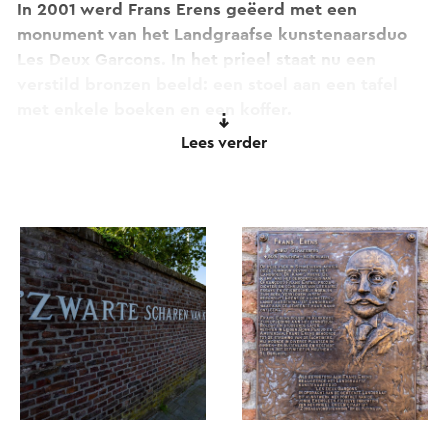
In 2001 werd Frans Erens geëerd met een
monument van het Landgraafse kunstenaarsduo
Les Deux Garcons. In het prieel staat nu een
verstild bronzen beeld: een stoel aan een tafel
met enkele boeken en een koffer.
Lees verder
Het lijkt alsof de bezitter op het punt van
vertrekken staat. Een metafoor voor de reizen die
Erens in zijn leven heeft gemaakt. Op de
buitenmuur is een bronzen plaquette geplaatst
waarin gegevens zijn vervat omtrent leven en
werken van Frans Erens en een tekstregel uit
Zondagavondstemming te vinden in het boek
Suggesties.
Zwarte scharen van kwakende
kraaien,
Fladderende vaandels der naderende
nacht.