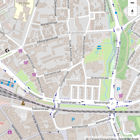
©
contributors
OpenStreetMap