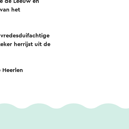
ve de Leeuw en
 van het
 vredesduifachtige
ker herrijst uit de
e Heerlen