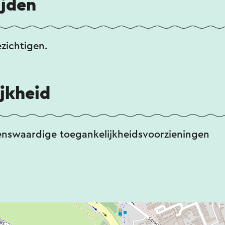
ijden
ezichtigen.
jkheid
enswaardige toegankelijkheidsvoorzieningen