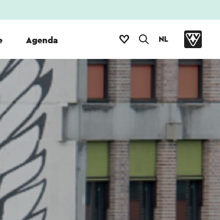
NL
e
Agenda
'