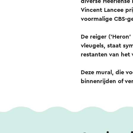
diverse Heerlense 
Vincent Lancee pri
voormalige CBS-
De reiger (‘Heron’
vleugels, staat sy
restanten van het
Deze mural, die voo
binnenrijden of ve