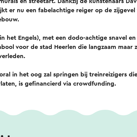
murals en streetart. Dankzij de kunstenaars Da
jkt er nu een fabelachtige reiger op de zijgevel
gebouw.
 in het Engels), met een dodo-achtige snavel en
mbool voor de stad Heerlen die langzaam maar ze
 verleden.
ral in het oog zal springen bij treinreizigers di
rlaten, is gefinancierd via crowdfunding.