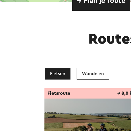
→ Plan je route
Route
Fietsen
Wandelen
Fietsroute
→ 8,0