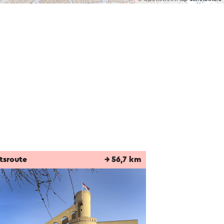
tsroute
→ 56,7 km