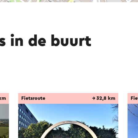
s in de buurt
 km
Fietsroute
→ 32,8 km
Fie