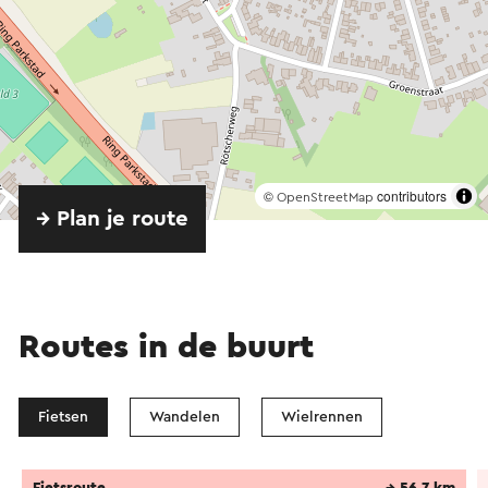
©
contributors
OpenStreetMap
→ Plan je route
Routes in de buurt
Fietsen
Wandelen
Wielrennen
Fietsroute
→ 56,7 km