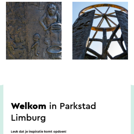
Welkom
in Parkstad
Toegankelijkheid
Limburg
Er zijn geen noemenswaardige
Leuk dat je inspiratie komt opdoen!