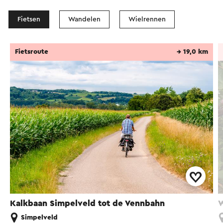
Fietsen
Wandelen
Wielrennen
Fietsroute
→ 19,0 km
Kalkbaan Simpelveld tot de Vennbahn
W
Simpelveld