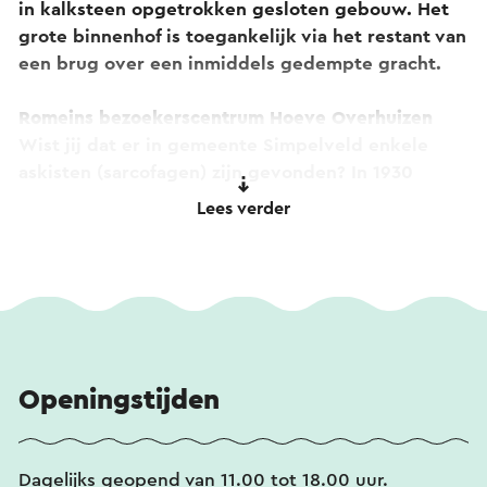
in kalksteen opgetrokken gesloten gebouw. Het
grote binnenhof is toegankelijk via het restant van
een brug over een inmiddels gedempte gracht.
Romeins bezoekerscentrum Hoeve Overhuizen
Wist jij dat er in gemeente Simpelveld enkele
askisten (sarcofagen) zijn gevonden? In 1930
stuitte Andreas Wierts, een mijnwerker uit
Lees verder
Simpelveld, tijdens het aanleggen van
fundamenten voor een nieuw huis op deze
opmerkelijke vondst.
Twee van de drie askisten
waren leeggeroofd, maar de derde bleek nog
intact te zijn. Dit is één van de belangrijkste
archeologische vondsten van Nederland.
Openingstijden
Het beeldhouwwerk aan de binnenkant maakt het
tot een uniek overblijfsel uit de Romeinse tijd. Op
de wanden is de eigenaresse van het graf
Dagelijks geopend van 11.00 tot 18.00 uur.