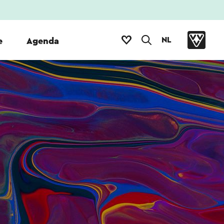
NL
e
Agenda