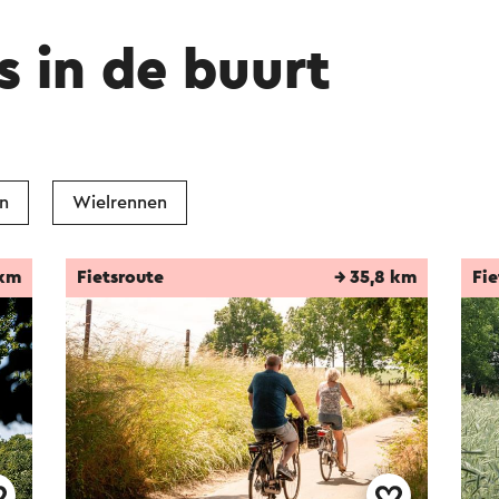
s in de buurt
n
Wielrennen
 km
Fietsroute
→ 35,8 km
Fie