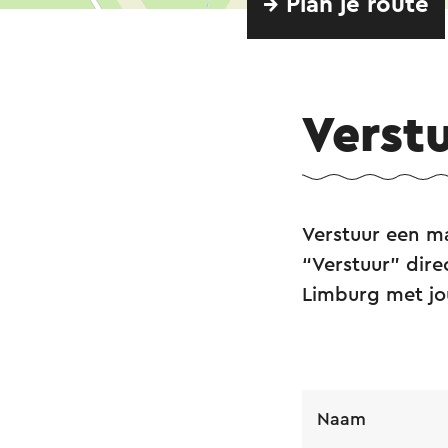
→ Plan je route
Verst
Verstuur een ma
“Verstuur” dire
Limburg met j
Naam