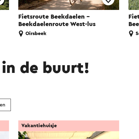
Fietsroute Beekdaelen -
Fie
Beekdaelenroute West-lus
Bee
Oirsbeek
S
in de buurt!
ken
Vakantiehuisje