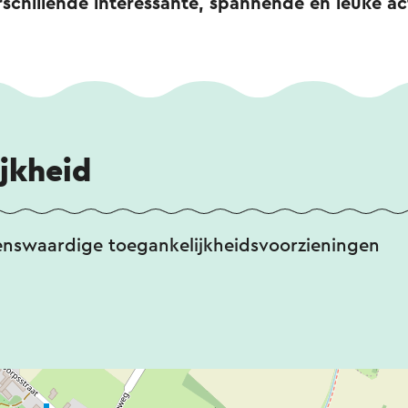
chillende interessante, spannende en leuke act
jkheid
enswaardige toegankelijkheidsvoorzieningen