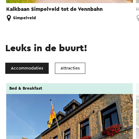
Kalkbaan Simpelveld tot de Vennbahn
H
Simpelveld
Leuks in de buurt!
Accommodaties
Attracties
Bed & Breakfast