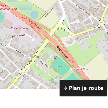
Op dat moment ee
ideale mijnwerkers
een prettig thuis.
Direct aan het gr
gebleven. Hier he
barst inmiddels ha
Er worden verschi
Vereeniging laat 
Beersma heeft dan
Ubach over Worm
→ Plan je route
Zijn ontwerp voor
baksteenbouw met 