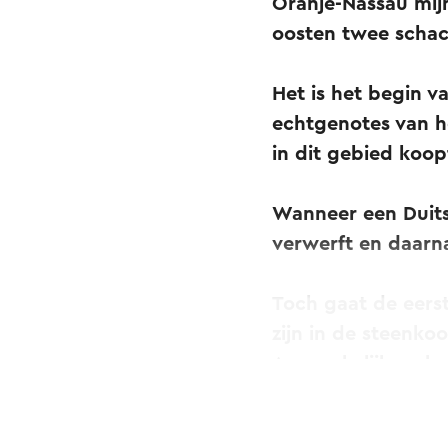
Oranje-Nassau mij
oosten twee schach
Het is het begin v
echtgenotes van h
in dit gebied koop
Wanneer een Duits
verwerft en daarna
Toch gaat de eers
zijn in de steenko
Aanvankelijk verl
de schachten keer