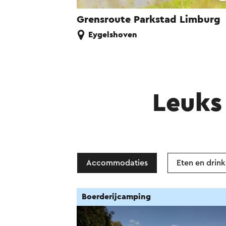
Grensroute Parkstad Limburg
Eygelshoven
Leuks 
Accommodaties
Eten en drin
Boerderijcamping