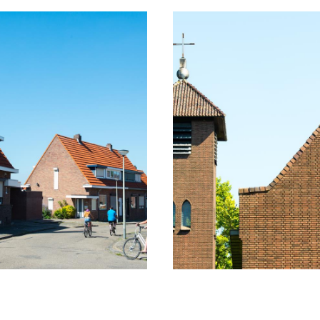
, maar wanneer alles onder controle is bloeit he
ura & Vereeniging met de bouw van een tweede m
rouw van Albert Thys zal ze de naam ‘Julia’ d
t dat er nooit genoeg woningen zijn voor de ni
e de mijn Julia zal aantrekken.
gebouwd moeten worden, maar Laura & Vereenigi
de Oranje-Nassau mijnen en Staatsmijnen niet o
e directie woningbouwstichting Thuis Best en
chreven voor het ontwerp van een modern tuind
en winkels. En zo verrijst tussen 1926 en 1931 ‘L
lintdorpjes Waubach en Groenstraat.