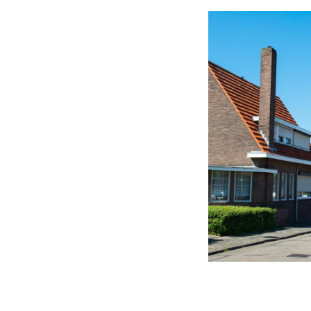
Een moeilijke start
In 1921 begint La
Vernoemd naar de v
mijnbestuur besef
arbeidskrachten di
Er zullen huizen 
tegenstelling tot 
bouwafdeling.
Daarom benadert d
prijsvraag uitges
klooster, scholen 
weilanden bij de 