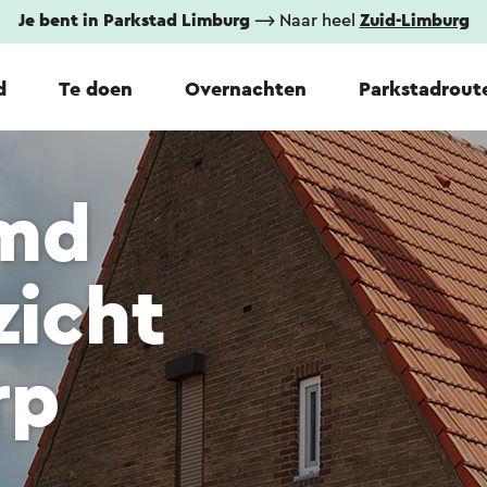
Je bent in Parkstad Limburg
⟶ Naar heel
Zuid-Limburg
d
Te doen
Overnachten
Parkstadrout
md
zicht
rp