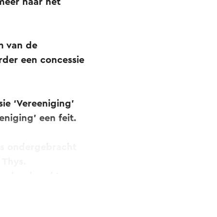
meer naar het
én van de
rder een concessie
ie ‘Vereeniging’
eniging’ een feit.
es ondergebracht
 Thys.
er doorbreekt en