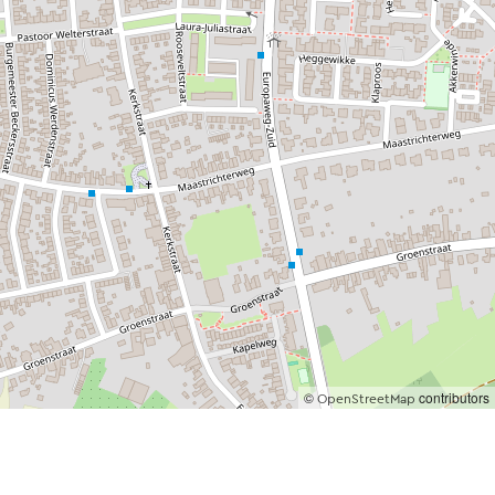
radorp is de
reken vinden er
ein onbebouwd
. De noodkerk
Laura &
ontwerpen.
gemeentehuis van
©
contributors
OpenStreetMap
traditionele
ber 1933 kan