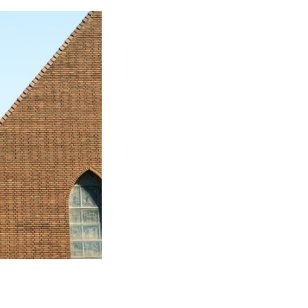
t mijnbedrijf op.
ijnzetel.
ragen. Het
euwe
ng beschikt in
ver een eigen
 wordt er een
orp met kerk,
auradorp’ op de