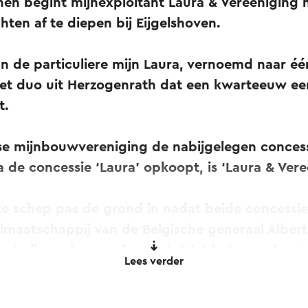
nen begint mijnexploitant Laura & Vereeniging 
ten af te diepen bij Eijgelshoven.
an de particuliere mijn Laura, vernoemd naar é
et duo uit Herzogenrath dat een kwarteeuw ee
t.
e mijnbouwvereniging de nabijgelegen concess
 de concessie ‘Laura’ opkoopt, is ‘Laura & Vere
te schep pas de grond in nadat beide concessi
olmaatschappij van de Belgische generaal Albert
oopt alles volgens schema, totdat het grondwat
Lees verder
 op keer onder water zet.