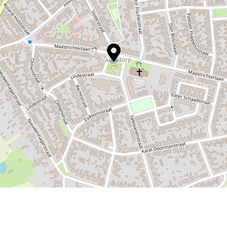
n ongekende luxe voor arbeiderswoningen. Lau
kolonie en mijnwerkersgezinnen uit alle windst
oene hart van Lauradorp is nog een groot terr
eft Drummen ruimte gereserveerd voor de kerk
ast uit zijn voegen.
llende geldinzamelingsacties op touw gezet en 
bedrijfsingenieur Jan Beersma een kerkgebouw 
 al de watertoren van Rimburg en het nieuwe 
s getekend.
 de kerk van Lauradorp kenmerkt zich door een 
een moderne knipoog naar de gotiek. In okto