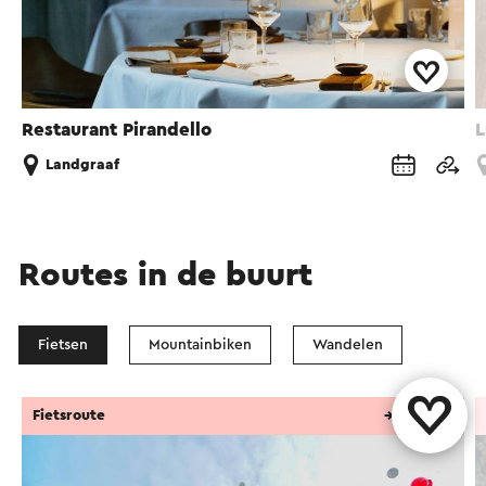
Restaurant Pirandello
L
Landgraaf
Routes in de buurt
Fietsen
Mountainbiken
Wandelen
Fietsroute
→ 25,7 km