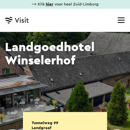
⟶ Klik
hier
voor heel Zuid-Limburg
Landgoedhotel
Winselerhof
Tunnelweg 99
Landgraaf