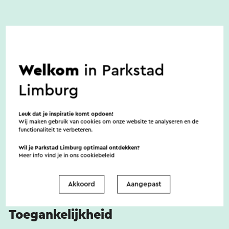
Oplaadpunt voor auto
Welkom
in Parkstad
Een oplaadpunt voor auto's is aanwezig
Limburg
Leuk dat je inspiratie komt opdoen!
Parkeren
Wij maken gebruik van cookies om onze website te analyseren en de
functionaliteit te verbeteren.
Wil je Parkstad Limburg optimaal ontdekken?
Meer info vind je in ons
cookiebeleid
Het hotel beschikt over een eigen parkeerplaats,
waar je gratis gebruik van kunt maken.
Akkoord
Aangepast
Toegankelijkheid