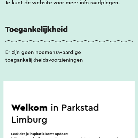
Je kunt de website voor meer info raadplegen.
Toegankelijkheid
Er zijn geen noemenswaardige
toegankelijkheidsvoorzieningen
Huisdieren
Welkom
in Parkstad
In goed overleg zijn maximaal twee honden
welkom.
Limburg
Leuk dat je inspiratie komt opdoen!