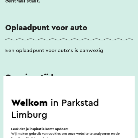
centraal staat.
Oplaadpunt voor auto
Een oplaadpunt voor auto's is aanwezig
Openingstijden
Deze vakantiewoning is gedurende het hele jaar
Welkom
in Parkstad
geopend. De woning is te huur voor een weekend
Limburg
van vrijdag tot zondag of maandag, voor een
midweek van maandag tot vrijdag, of per week van
Leuk dat je inspiratie komt opdoen!
maandag tot maandag of vrijdag tot vrijdag.
Wij maken gebruik van cookies om onze website te analyseren en de