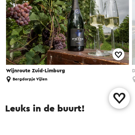
Wijnroute Zuid-Limburg
D
Bergdorpje Vijlen
Leuks in de buurt!
Attracties
Eten en drinken
UITagenda