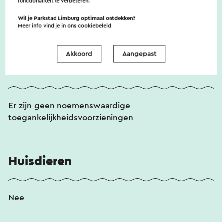
functionaliteit te verbeteren.
Voor een afwijkende verblijfsduur kun je contact
Wil je Parkstad Limburg optimaal ontdekken?
opnemen via telefoon of per e-mail.
Meer info vind je in ons
cookiebeleid
Akkoord
Aangepast
Toegankelijkheid
Er zijn geen noemenswaardige
toegankelijkheidsvoorzieningen
Huisdieren
Nee