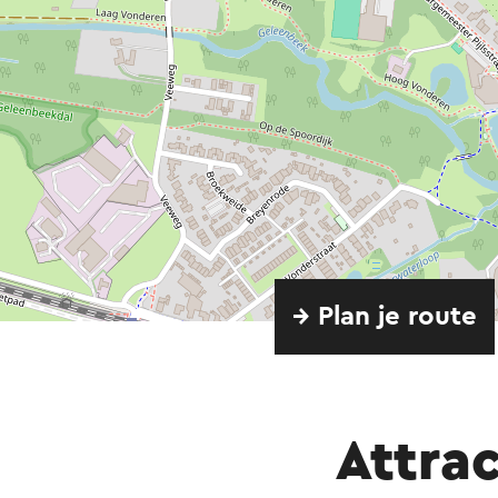
→ Plan je route
Attrac