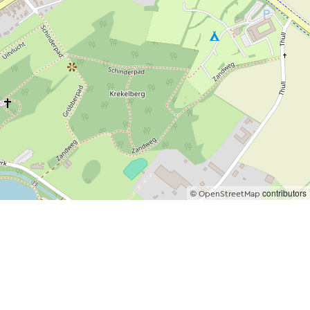
©
contributors
OpenStreetMap