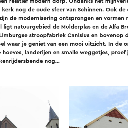
en relatief modern dorp. Ondanks het mijnver
kerk nog de oude sfeer van Schinnen. Ook de
ijn de modernisering ontsprongen en vormen nu
ll ligt natuurgebied de Mulderplas en de Alfa Bro
 Limburgse stroopfabriek Canisius en bovenop 
el waar je geniet van een mooi uitzicht. In de
 hoeves, landerijen en smalle weggetjes, proef 
kkenrijdersbende nog…