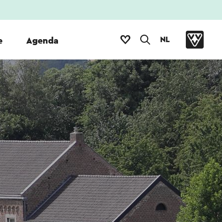
NL
e
Agenda