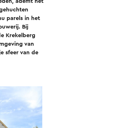
leden, ademt het
 gehuchten
 parels in het
uwerij. Bij
de Krekelberg
 omgeving van
je sfeer van de