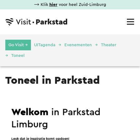
⟶ Klik
hier
voor heel Zuid-Limburg
Go Visit →
UITagenda
Evenementen
Theater
Toneel
Toneel in Parkstad
Limburg
Welkom
in Parkstad
Geen resultaten gevonden.
Limburg
Leuk dat je inspiratie komt opdoen!