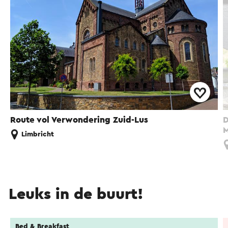
Route vol Verwondering Zuid-Lus
D
M
Limbricht
Leuks in de buurt!
Bed & Breakfast