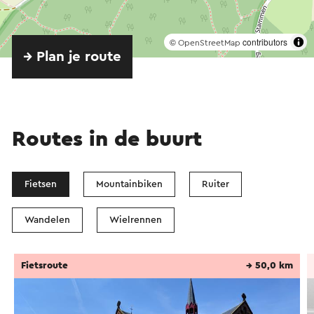
©
contributors
OpenStreetMap
→ Plan je route
Routes in de buurt
Fietsen
Mountainbiken
Ruiter
Wandelen
Wielrennen
Fietsroute
→ 50,0 km