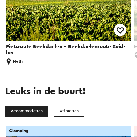
Fietsroute Beekdaelen - Beekdaelenroute Zuid-
M
lus
Nuth
Leuks in de buurt!
Accommodaties
Attracties
Glamping