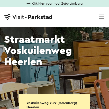
⟶ Klik
hier
voor heel Zuid-Limburg
Straatmarkt
Voskuilenweg
Heerlen
Voskuilenweg 2-77 (Molenberg)
Heerlen