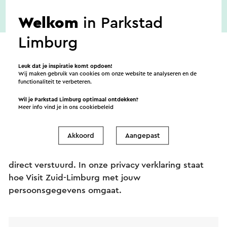
De toegang is gratis!
Welkom
in Parkstad
Limburg
Leuk dat je inspiratie komt opdoen!
Wij maken gebruik van cookies om onze website te analyseren en de
functionaliteit te verbeteren.
Verstuur een e-mail
Wil je Parkstad Limburg optimaal ontdekken?
Meer info vind je in ons
cookiebeleid
Akkoord
Aangepast
Verstuur een mail naar Straatmarkt Voskuilenweg
Heerlen. Je bericht wordt na een klik op “Verstuur”
direct verstuurd. In onze privacy verklaring staat
hoe Visit Zuid-Limburg met jouw
persoonsgegevens omgaat.