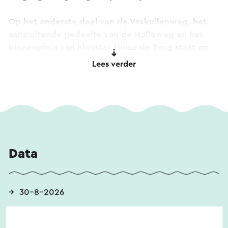
Op het onderste deel van de Voskuilenweg, het
aansluitende gedeelte van de Holleweg en het
binnenplein van klooster Huize de Berg staat op
de laatste zondag van augustus alles in het teken
Lees verder
van de rommelmarkt.
Bezoekers uit Heerlen en ver daarbuiten weten
deze jaarlijkse straatmarkt inmiddels moeiteloos
te vinden. Voor velen is het een evenement dat
ieder jaar met stip in de agenda staat.
Data
Ook aan de inwendige mens is gedacht. Het café
met terras is geopend, de scouting verzorgt
heerlijke gerechten van de barbecue en op het
30-8-2026
Kloosterplein zijn koffie, thee en diverse
lekkernijen verkrijgbaar.