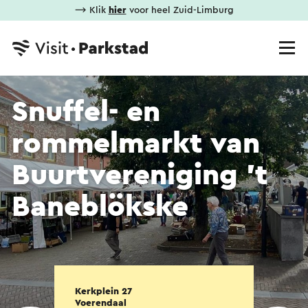
⟶ Klik
hier
voor heel Zuid-Limburg
Snuffel- en
rommelmarkt van
Buurtvereniging 't
Baneblökske
Kerkplein 27
Voerendaal