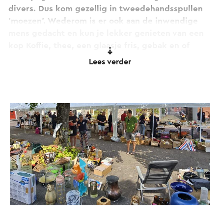
divers. Dus kom gezellig in tweedehandsspullen
'moezen'. Wederom is er ook aan de inwendige
mens gedacht en kun je lekker genieten van een
kop Koffie, thee, een glaasje fris, gebak en of
broodjes.
Lees verder
In de middaguren zal David de Haas met 'Plan B'
muziek ten gehore brengen.